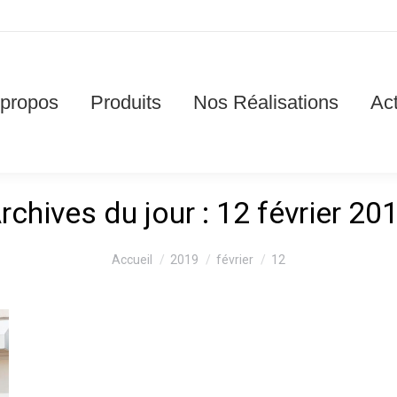
 propos
Produits
Nos Réalisations
Act
rchives du jour :
12 février 20
Vous êtes ici :
Accueil
2019
février
12