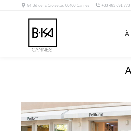
94 Bd de la Croisette, 06400 Cannes
+33 493 691 773
À
A